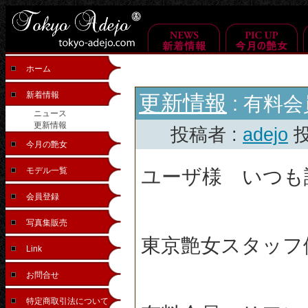
ホーム
新着情報
更新情報
: 有料
ニュース
更新情報
投稿者 :
adejo
投
今月の艶女
ユーザ様 いつも
モデル一覧
会員登録
写真集販売
東京艶女スタッフ
Link
お問合せ
特定商取引法について