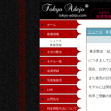
ホーム
ニュース
: 
新着情報
ニュース
更新情報
東京艶女「結
今月の艶女
につきまして
モデル一覧
現在、仕切り
会員登録
また発売の日
写真集販売
モデルには関
Link
何卒ご理解の
お問合せ
特定商取引法について