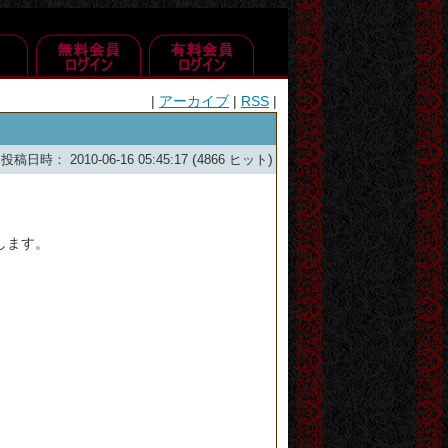
|
アーカイブ
|
RSS
|
(
)
投稿日時： 2010-06-16 05:45:17
4866 ヒット
します。