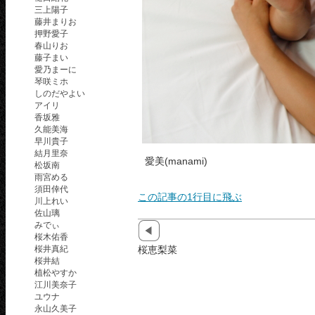
三上陽子
藤井まりお
押野愛子
春山りお
藤子まい
愛乃まーに
琴咲ミホ
しのだやよい
アイリ
香坂雅
久能美海
早川貴子
結月里奈
愛美(manami)
松坂南
雨宮める
須田倖代
この記事の1行目に飛ぶ
川上れい
佐山璃
みでぃ
桜木佑香
桜井真紀
桜恵梨菜
桜井結
植松やすか
江川美奈子
ユウナ
永山久美子