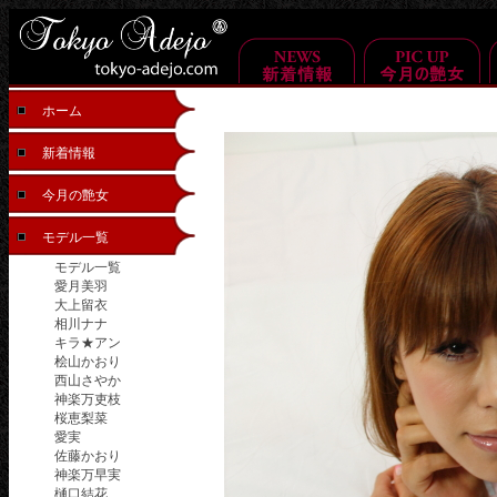
ホーム
新着情報
今月の艶女
モデル一覧
モデル一覧
愛月美羽
大上留衣
相川ナナ
キラ★アン
桧山かおり
西山さやか
神楽万吏枝
桜恵梨菜
愛実
佐藤かおり
神楽万早実
樋口結花